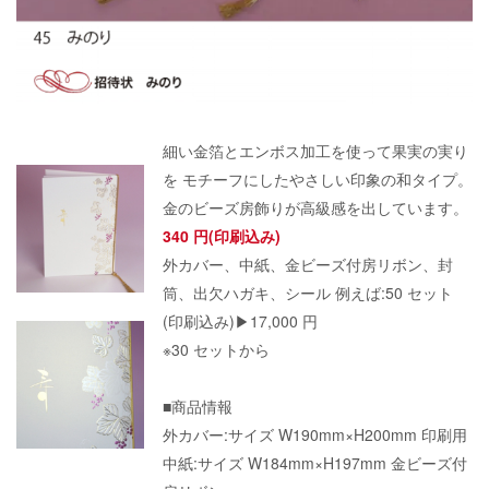
細い金箔とエンボス加工を使って果実の実り
を モチーフにしたやさしい印象の和タイプ。
金のビーズ房飾りが高級感を出しています。
340 円(印刷込み)
外カバー、中紙、金ビーズ付房リボン、封
筒、出欠ハガキ、シール 例えば:50 セット
(印刷込み)▶17,000 円
※30 セットから
■商品情報
外カバー:サイズ W190mm×H200mm 印刷用
中紙:サイズ W184mm×H197mm 金ビーズ付