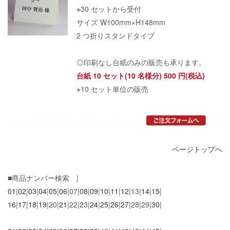
※30 セットから受付
サイズ W100mm×H148mm
2 つ折りスタンドタイプ
◎印刷なし台紙のみの販売も承ります。
台紙 10 セット(10 名様分) 500 円(税込)
※10 セット単位の販売
ページトップへ
■商品ナンバー検索 |
01
|
02
|
03
|
04
|
05
|
06
|07|
08
|
09
|
10
|
11
|
12
|13|
14
|
15
|
16
|
17
|
18
|
19
|20|
21
|22|23|
24
|
25
|
26
|
27
|28|29|
30
|