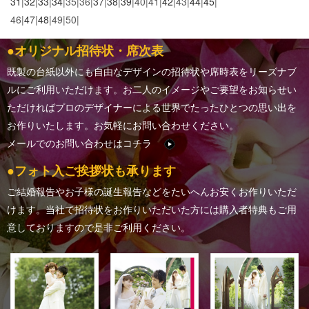
31
|
32
|
33
|
34
|35|36|
37
|
38
|
39
|40|41|
42
|43|
44
|
45
|
46|
47
|
48
|49|50|
●オリジナル招待状・席次表
既製の台紙以外にも自由なデザインの招待状や席時表をリーズナブ
ルにご利用いただけます。お二人のイメージやご要望をお知らせい
ただければプロのデザイナーによる世界でたったひとつの思い出を
お作りいたします。お気軽にお問い合わせください。
メールでのお問い合わせはコチラ
●フォト入ご挨拶状も承ります
ご結婚報告やお子様の誕生報告など
をたいへんお安くお作りいただ
けます。当社で招待状をお作りいただいた方には購入者特典もご用
意しておりますので是非ご利用ください。